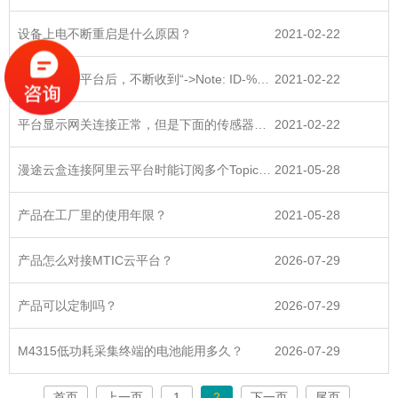
远程配置和远程升级需要本地勾选允许OLS运维才可以使用，OLS
设备上电不断重启是什么原因？
2021-02-22
平台是我们的设备管理平台。
远程配置可以使用，远程升级不开放。
供电功率不足，导致通信模组打开时瞬间拉低电压，供电不稳，设
网关连接云平台后，不断收到“->Note: ID-%d Connection Broken.”是什么原因？
2021-02-22
备重启。请检查电源适配器是否匹配。
这个信息表示被断开连接，主要原因是平台无法识别这个设备，会
平台显示网关连接正常，但是下面的传感器一直没有数据显示？
2021-02-22
掐断连接。云平台通过设备编号或者其它信息来识别设备，需要确
认是否有设置发送正确的信息。
① 检查平台配置的轮询指令与协议解析是否正确；
漫途云盒连接阿里云平台时能订阅多个Topic吗？
2021-05-28
② 检查传感器与网关的接线是否正确；
③ 如果是RS485传感器，检查RS485接口的通信参数是否匹配，如波
默认支持配置1个接收主题和1个发送主题，更多的需要定制。
产品在工厂里的使用年限？
2021-05-28
特率、奇偶校验；
④ 检查时建议用RS485线单独检查传感器和网关的RS485输出，可快
根据使用环境的情况不同，一般使用保护得当的话，按照正常的电
产品怎么对接MTIC云平台？
2026-07-29
速定位问题。
子产品衰减期。
常规产品出厂前已预配置好MTIC云平台的对接参数，仅需将设备联
产品可以定制吗？
2026-07-29
网即可自动对接；需要手动配置的话，可联系漫途科技客服获取操
作指导；对接时需提供设备SN码、设备型号、通讯方式、IP地址
常规产品可进行接口、通讯方式、外壳材质等小幅度定制；化工/矿
M4315低功耗采集终端的电池能用多久？
2026-07-29
（如果是以太网的话）。
山等特殊场景可定制防爆等级、检测参数、安装方式的终端；可提
供系统定制化开发服务。
待机时间为3-5年；实际使用时间要看采集频率和上传频率，频率越
首页
上一页
1
2
下一页
尾页