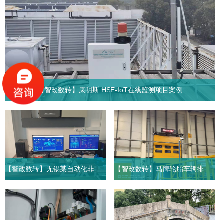
【智改数转】康明斯 HSE-IoT在线监测项目案例
1. 项目背景目前随着制造业兴起，带来的工业污染也越来越大，目
前工厂环境监测的要求越来越高，很多污染导致的环境问题是无法
用金钱衡量，目前工厂HSE体系...
【智改数转】无锡某自动化非标生产线能耗在线监测系统案例
【智改数转】马牌轮胎车辆排队叫号管理系统案例
一、方案背景随着全球气候变
项目背景：合肥马牌轮胎有限
化问题加剧，“碳达峰、碳中
公司为国内外客户提供轮胎产
和”已成为各国应对气候危机
品服务，保持着轮胎行业地