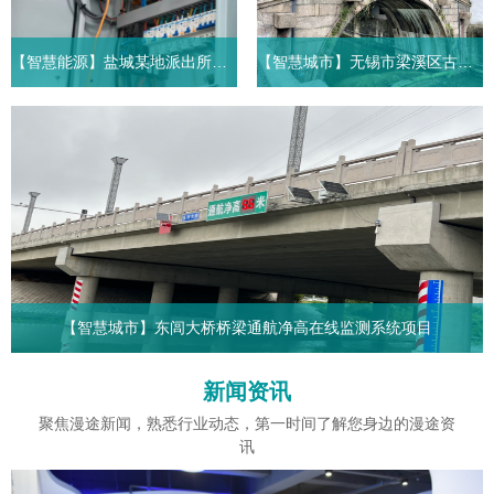
的核心战略。中国作为全球最
位，是世界上排名前列的轮胎
大的能源消费国与碳排放国，
制造商。近年来，随着公司业
2020年提出“2030年前碳...
务量的不断扩大，成品仓库管
【智慧能源】盐城某地派出所能耗智能化改造工程
【智慧城市】无锡市梁溪区古树桥梁结构安全监测示范型项目
理也成...
案例背景盐城市某派出所启动
一、项目背景梁溪区桥梁数量
了办案区、综合指挥室及食堂
较多，并且由于建造时间悠
智能化项目尽管该项目未明确
久，经过常年累月的风吹日晒
标注“能耗智能化改造”，但结
及人员车辆的来回经过直接导
合当前派出所智能化建设的普
致桥梁结构不稳定。传统的桥
遍趋势（如“智慧警务”与“绿...
梁检测在很大程度上依赖于管
理者和...
【智慧城市】东闾大桥桥梁通航净高在线监测系统项目
一、项目背景通航净高是涉及到船只安全通行和桥梁安全。根据
新闻资讯
《内河交通安全标志GB13851》等标准和规范的规定，为保障船
舶和桥梁等过河建筑物自身的安全，设置实时通...
聚焦漫途新闻，熟悉行业动态，第一时间了解您身边的漫途资
讯