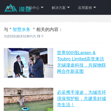
首页
产品中心
解决方案
应用案例
资料下载
服务中心
关于我们
行业资讯
与＂
智慧水务
＂相关的内容：
为您找到相关结果约为
15
个
世界500强Larsen &
Toubro Limited高管来访
无锡漫途科技，共探物联
网合作新蓝图
近日，全球知名企业、世界500
强之一的Larsen & Toubro
必蓝携手漫途，为城市环
Limited公司供应链高管Bala一
时间：2025-11-28 17:21:33 点击
行，在某光伏能源企业代表的陪
境保驾护航，共建美好城
数：2765
同下，到访无锡漫途科技有限公
市生活！
司进行参观交流，旨在深入了解