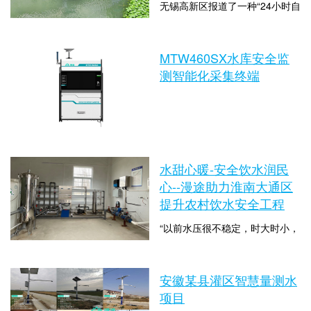
无锡高新区报道了一种“24小时自
漫途科技在物联网领域的卓越技
动吃垃圾”的神奇产品，该设备是
术与创新模式，共同探寻双方在
一种智能化的水面垃圾收集器。
物联网相关场景下的合作机遇。
时间：2023-05-06 16:21:57 点击
水面垃圾收集器介绍这款水面垃
MTW460SX水库安全监
此次来访也彰显了...
数：4167
圾自动收集器采用了最新的跌水
测智能化采集终端
曝气技术，不仅可以收集水面上
的垃圾，还可以向水体中持续充
氧，通过立体循环推流方式使水
活起来，有利于修复和维护水生
时间：2025-11-13 14:48:45 点击
态系统的良性平衡。同时，它还
数：1247
水甜心暖-安全饮水润民
可以增加河水中...
心--漫途助力淮南大通区
提升农村饮水安全工程
“以前水压很不稳定，时大时小，
水还会不干净，放出来的水就是
浑浊的，现在好了，水压很稳
时间：2022-01-24 13:15:28 点击
定，水流也大了，再也看不到浑
安徽某县灌区智慧量测水
数：3554
浊或者闻到浓浓的漂白粉味道，
项目