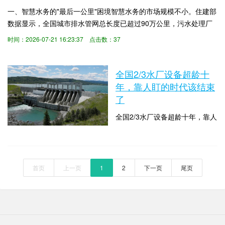
五六十年代，经过几十年运行，
一、智慧水务的"最后一公里"困境智慧水务的市场规模不小。住建部
坝体老化、渗漏隐患、结构退化
数据显示，全国城市排水管网总长度已超过90万公里，污水处理厂
等问题日益突出。近年来极端天
超过3000座；水利部数据显示，全国 水库大坝超过9.8万座，农村
时间：2026-07-21 16:23:37 点击数：37
气频发，暴雨、洪水对大坝安全
集中供水工程数百万处。这些基础设施的智慧化改造，是万亿级的
的威胁更加直接——一旦溃坝，
市场。但现实情况是，大量基层水务单...
下游城镇、农田、交通设施将面
全国2/3水厂设备超龄十
临灾难性后果。长...
年，靠人盯的时代该结束
了
全国2/3水厂设备超龄十年，靠人
盯的时代该结束了全国三分之二
的水厂，设备服役超过十年；全
时间：2026-07-10 11:28:46 点击
球平均漏损率超过30%，部分老
数：60
旧管网甚至高达50%。水厂不是
首页
上一页
1
2
下一页
尾页
不想管，是真的管不过来了。
一、传统水厂正在被"老办法"拖
垮走进很多水厂的中控室，你会
发现一个画面：老师傅盯着仪表