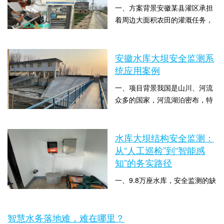
用起来太方便了。”淮南大通区孔
一、方案背景安徽某县灌区承担
店乡村民拧开院子里的水龙头，
着周边大面积农田的灌溉任务，
看到甘泉汩汩而出，脸上洋溢着
以往，灌区的水位监测主要依靠
幸福的笑容。饮水之变，是淮南
时间：2025-10-29 09:41:56 点击
人工定期巡查和简单的测量设
市大通区巩固提升农村饮水安全
数：1683
备，不仅耗费大量人力物力，而
安徽水库大坝安全监测系
助力乡村振兴的缩影...
且数据的实时性和准确性难以保
统应用案例
证，无法及时应对水位变化带来
一、项目背景我国是山川、河流
的灌溉调度和安全隐患问题。随
众多的国家，河流湖泊密布，特
着农业现代化的发展，对灌区水
别是中小河流， 错综交互，如此
资源管理的精细化要求越来越
时间：2022-04-29 11:02:02 点击
众多的河流，极易造成洪水灾
高，传统的监测方式已无法...
数：11104
害，为防止洪水灾害， 大力兴建
水库大坝结构安全监测：
水库。水库给人们带来便利的同
从“人工巡检”到“智能感
时也存在巨大的安全问题， 水库
知”的务实路径
蓄水量巨大，一旦发生暴雨极易
一、9.8万座水库，安全监测的缺
引发溃坝现象。安徽某部门委托
口有多大我国现有水库约9.8万
我司对石塘罗、陈郢、赵八港、
座，其中小型水库占比超过
丘陵区等水库研发...
时间：2026-08-05 13:56:19 点击
智慧水务落地难，难在哪里？
95%。这些水库大多建于上世纪
数：11