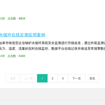
:43:28 点击数：8834
水循环在线监测应用案例
如皋市铸造型企业锅炉水循环系统安全监测进行升级改造，通过外装监测
压力、温度、流量的实时在线监控。数据平台在线记录并推送异常报警数
事故发生，针对异常...
:15:05 点击数：5460
首页
上一页
1
2
3
下一页
尾页